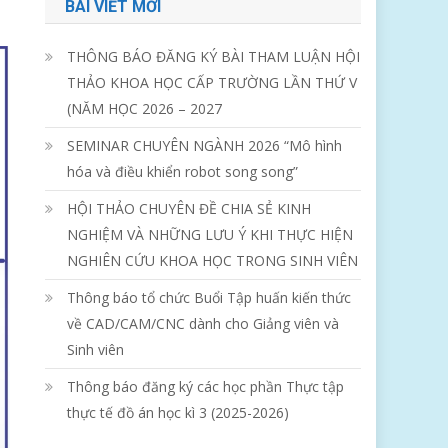
BÀI VIẾT MỚI
THÔNG BÁO ĐĂNG KÝ BÀI THAM LUẬN HỘI
THẢO KHOA HỌC CẤP TRƯỜNG LẦN THỨ V
(NĂM HỌC 2026 – 2027
SEMINAR CHUYÊN NGÀNH 2026 “Mô hình
hóa và điều khiển robot song song”
HỘI THẢO CHUYÊN ĐỀ CHIA SẺ KINH
NGHIỆM VÀ NHỮNG LƯU Ý KHI THỰC HIỆN
NGHIÊN CỨU KHOA HỌC TRONG SINH VIÊN
Thông báo tổ chức Buổi Tập huấn kiến thức
về CAD/CAM/CNC dành cho Giảng viên và
Sinh viên
Thông báo đăng ký các học phần Thực tập
thực tế đồ án học kì 3 (2025-2026)