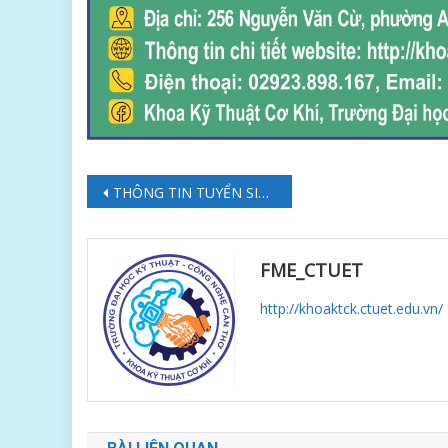
Điều
THÔNG TIN TUYỂN SINH – KHOA KỸ THUẬT CƠ KHÍ NĂM 2021
hướng
bài
FME_CTUET
viết
http://khoaktck.ctuet.edu.vn/