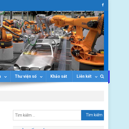
n
Thư viện số
Khảo sát
Liên kết
Tìm
kiếm
cho: