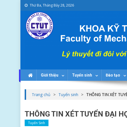
Skip
Thứ Ba, Tháng Bảy 28, 2026
to
content
Khoa Kỹ thuật Cơ khí
KHOAKTCK
Giới thiệu
Tuyển sinh
Đào tạo
Trang chủ
>
Tuyển sinh
>
THÔNG TIN XÉT TUYỂ
THÔNG TIN XÉT TUYỂN ĐẠI H
Tuyển Sinh