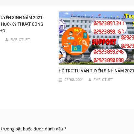
TUYỂN SINH NĂM 2021-
 HỌC-KỸ THUẬT CÔNG
THƠ
1
FME_CTUET
HỖ TRỢ TƯ VẤN TUYỂN SINH NĂM 202
07/08/2021
FME_CTUET
 trường bắt buộc được đánh dấu
*