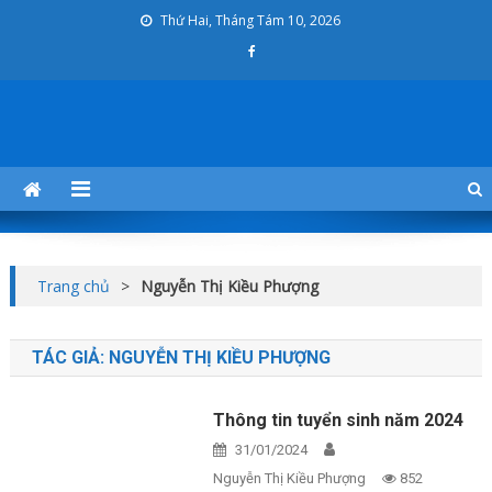
Skip
Thứ Hai, Tháng Tám 10, 2026
to
content
Khoa Kỹ thuật Cơ khí
KHOAKTCK
Trang chủ
>
Nguyễn Thị Kiều Phượng
TÁC GIẢ:
NGUYỄN THỊ KIỀU PHƯỢNG
Thông tin tuyển sinh năm 2024
31/01/2024
Nguyễn Thị Kiều Phượng
852