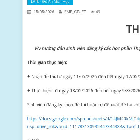
LVTL - Đồ Án Môn Học
15/05/2026
FME_CTUET
49
TH
V/v hướng dẫn sinh viên đăng ký các học phần Thực
Thời gian thực hiện:
+ Nhận đề tài: từ ngày 11/05/2026 đến hết ngày 17/05
+ Thực hiện: từ ngày 18/05/2026 đến hết ngày 9/8/202
Sinh viên đăng ký chọn đề tài hoặc tự đề xuất đề tài vớ
https://docs.google.com/spreadsheets/d/14JM4RkMlT
usp=drive_link&ouid=111783130935447344384&rtpof=t