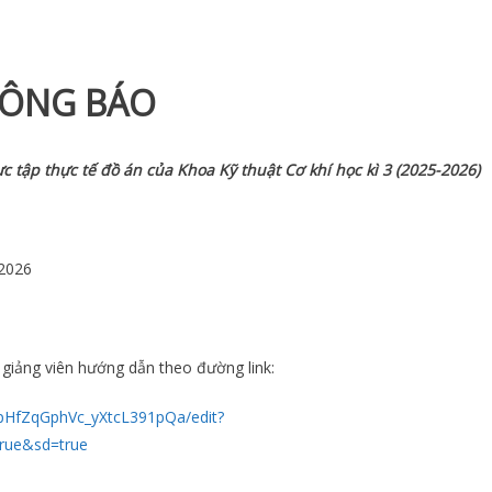
ÔNG BÁO
 tập thực tế đồ án của Khoa Kỹ thuật Cơ khí học kì 3 (2025-2026)
/2026
6
i giảng viên hướng dẫn theo đường link:
4pHfZqGphVc_yXtcL391pQa/edit?
rue&sd=true