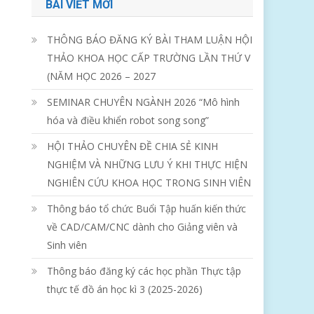
BÀI VIẾT MỚI
THÔNG BÁO ĐĂNG KÝ BÀI THAM LUẬN HỘI
THẢO KHOA HỌC CẤP TRƯỜNG LẦN THỨ V
(NĂM HỌC 2026 – 2027
SEMINAR CHUYÊN NGÀNH 2026 “Mô hình
hóa và điều khiển robot song song”
HỘI THẢO CHUYÊN ĐỀ CHIA SẺ KINH
NGHIỆM VÀ NHỮNG LƯU Ý KHI THỰC HIỆN
NGHIÊN CỨU KHOA HỌC TRONG SINH VIÊN
Thông báo tổ chức Buổi Tập huấn kiến thức
về CAD/CAM/CNC dành cho Giảng viên và
Sinh viên
Thông báo đăng ký các học phần Thực tập
thực tế đồ án học kì 3 (2025-2026)