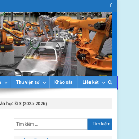
n
Thư viện số
Khảo sát
Liên kết
án học kì 3 (2025-2026)
Tìm
kiếm
cho: