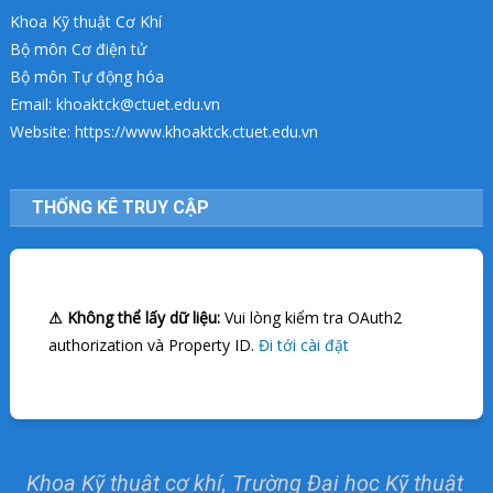
Khoa Kỹ thuật Cơ Khí
Bộ môn Cơ điện tử
Bộ môn Tự động hóa
Email: khoaktck@ctuet.edu.vn
Website: https://www.khoaktck.ctuet.edu.vn
THỐNG KÊ TRUY CẬP
⚠ Không thể lấy dữ liệu:
Vui lòng kiểm tra OAuth2
authorization và Property ID.
Đi tới cài đặt
Khoa Kỹ thuật cơ khí, Trường Đại học Kỹ thuật