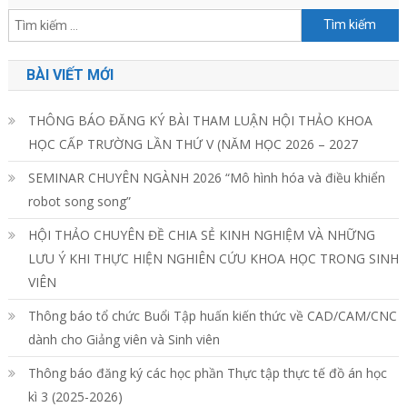
Tìm
kiếm
cho:
BÀI VIẾT MỚI
THÔNG BÁO ĐĂNG KÝ BÀI THAM LUẬN HỘI THẢO KHOA
HỌC CẤP TRƯỜNG LẦN THỨ V (NĂM HỌC 2026 – 2027
SEMINAR CHUYÊN NGÀNH 2026 “Mô hình hóa và điều khiển
robot song song”
HỘI THẢO CHUYÊN ĐỀ CHIA SẺ KINH NGHIỆM VÀ NHỮNG
LƯU Ý KHI THỰC HIỆN NGHIÊN CỨU KHOA HỌC TRONG SINH
VIÊN
Thông báo tổ chức Buổi Tập huấn kiến thức về CAD/CAM/CNC
dành cho Giảng viên và Sinh viên
Thông báo đăng ký các học phần Thực tập thực tế đồ án học
kì 3 (2025-2026)