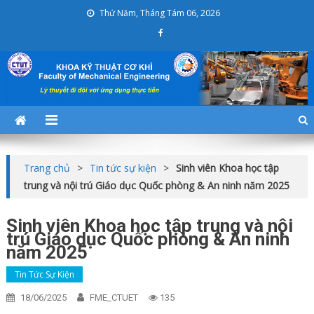
Skip
Thứ Năm, Tháng Tám 06, 2026
to
content
Khoa Kỹ thuật Cơ khí
KHOAKTCK
Trang chủ
>
Tin tức sự kiện
>
Sinh viên Khoa học tập
trung và nội trú Giáo dục Quốc phòng & An ninh năm 2025
Sinh viên Khoa học tập trung và nội
trú Giáo dục Quốc phòng & An ninh
năm 2025
Tin Tức Sự Kiện
18/06/2025
FME_CTUET
135