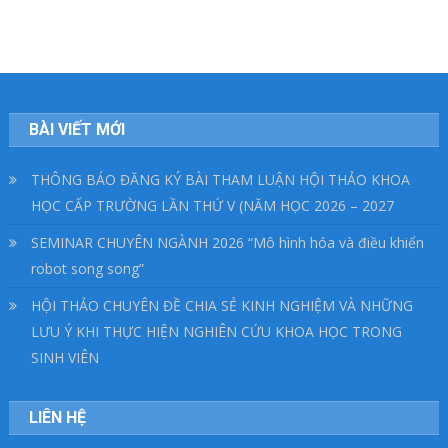
BÀI VIẾT MỚI
THÔNG BÁO ĐĂNG KÝ BÀI THAM LUẬN HỘI THẢO KHOA
HỌC CẤP TRƯỜNG LẦN THỨ V (NĂM HỌC 2026 – 2027
SEMINAR CHUYÊN NGÀNH 2026 “Mô hình hóa và điều khiển
robot song song”
HỘI THẢO CHUYÊN ĐỀ CHIA SẺ KINH NGHIỆM VÀ NHỮNG
LƯU Ý KHI THỰC HIỆN NGHIÊN CỨU KHOA HỌC TRONG
SINH VIÊN
LIÊN HỆ